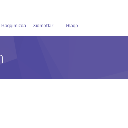
Haqqımızda
Xidmətlər
Əlaqə
n